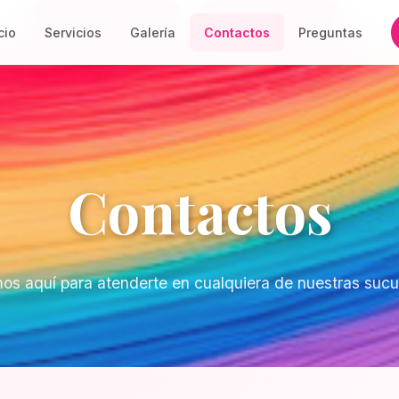
Reservar Esteros
Reservar Quito
cio
Servicios
Galería
Contactos
Preguntas
Contactos
os aquí para atenderte en cualquiera de nuestras sucu